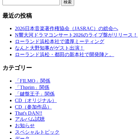
検索
最近の投稿
2026日本音楽著作権協会（JASRAC）の総会へ
N響大河ドラマコンサート2026のライブ盤がリリース！
ローランド浜松本社で濃厚ミーティング
なんと大野知事がゲスト出演！
ローランド浜松・都田の新本社で開発陣と。
カテゴリー
「FILMO」関係
「Thprim」関係
「鍵盤王子」関係
CD（オリジナル）
CD（参加作品）
That's DAN!!
アルバム試聴
お知らせ
スペシャルトピック
データ