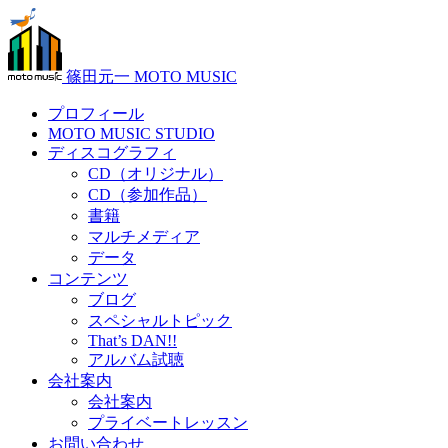
篠田元一 MOTO MUSIC
プロフィール
MOTO MUSIC STUDIO
ディスコグラフィ
CD（オリジナル）
CD（参加作品）
書籍
マルチメディア
データ
コンテンツ
ブログ
スペシャルトピック
That’s DAN!!
アルバム試聴
会社案内
会社案内
プライベートレッスン
お問い合わせ