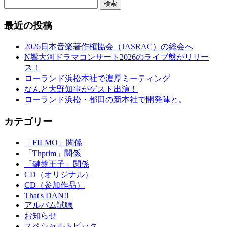
検索
最近の投稿
2026日本音楽著作権協会（JASRAC）の総会へ
N響大河ドラマコンサート2026のライブ盤がリリー
ス！
ローランド浜松本社で濃厚ミーティング
なんと大野知事がゲスト出演！
ローランド浜松・都田の新本社で開発陣と。
カテゴリー
「FILMO」関係
「Thprim」関係
「鍵盤王子」関係
CD（オリジナル）
CD（参加作品）
That's DAN!!
アルバム試聴
お知らせ
スペシャルトピック