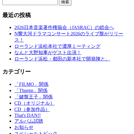
検索
最近の投稿
2026日本音楽著作権協会（JASRAC）の総会へ
N響大河ドラマコンサート2026のライブ盤がリリー
ス！
ローランド浜松本社で濃厚ミーティング
なんと大野知事がゲスト出演！
ローランド浜松・都田の新本社で開発陣と。
カテゴリー
「FILMO」関係
「Thprim」関係
「鍵盤王子」関係
CD（オリジナル）
CD（参加作品）
That's DAN!!
アルバム試聴
お知らせ
スペシャルトピック