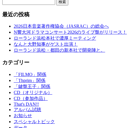
検索
最近の投稿
2026日本音楽著作権協会（JASRAC）の総会へ
N響大河ドラマコンサート2026のライブ盤がリリース！
ローランド浜松本社で濃厚ミーティング
なんと大野知事がゲスト出演！
ローランド浜松・都田の新本社で開発陣と。
カテゴリー
「FILMO」関係
「Thprim」関係
「鍵盤王子」関係
CD（オリジナル）
CD（参加作品）
That's DAN!!
アルバム試聴
お知らせ
スペシャルトピック
データ