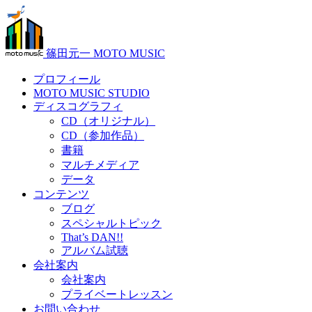
篠田元一 MOTO MUSIC
プロフィール
MOTO MUSIC STUDIO
ディスコグラフィ
CD（オリジナル）
CD（参加作品）
書籍
マルチメディア
データ
コンテンツ
ブログ
スペシャルトピック
That’s DAN!!
アルバム試聴
会社案内
会社案内
プライベートレッスン
お問い合わせ