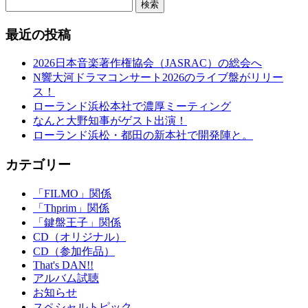
検索
最近の投稿
2026日本音楽著作権協会（JASRAC）の総会へ
N響大河ドラマコンサート2026のライブ盤がリリー
ス！
ローランド浜松本社で濃厚ミーティング
なんと大野知事がゲスト出演！
ローランド浜松・都田の新本社で開発陣と。
カテゴリー
「FILMO」関係
「Thprim」関係
「鍵盤王子」関係
CD（オリジナル）
CD（参加作品）
That's DAN!!
アルバム試聴
お知らせ
スペシャルトピック