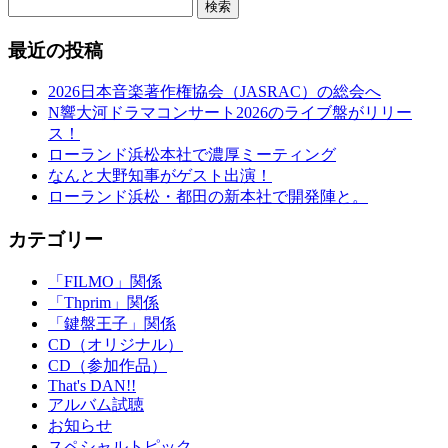
検索
最近の投稿
2026日本音楽著作権協会（JASRAC）の総会へ
N響大河ドラマコンサート2026のライブ盤がリリー
ス！
ローランド浜松本社で濃厚ミーティング
なんと大野知事がゲスト出演！
ローランド浜松・都田の新本社で開発陣と。
カテゴリー
「FILMO」関係
「Thprim」関係
「鍵盤王子」関係
CD（オリジナル）
CD（参加作品）
That's DAN!!
アルバム試聴
お知らせ
スペシャルトピック