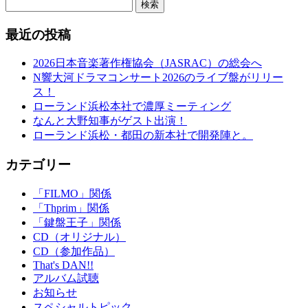
検索
最近の投稿
2026日本音楽著作権協会（JASRAC）の総会へ
N響大河ドラマコンサート2026のライブ盤がリリー
ス！
ローランド浜松本社で濃厚ミーティング
なんと大野知事がゲスト出演！
ローランド浜松・都田の新本社で開発陣と。
カテゴリー
「FILMO」関係
「Thprim」関係
「鍵盤王子」関係
CD（オリジナル）
CD（参加作品）
That's DAN!!
アルバム試聴
お知らせ
スペシャルトピック