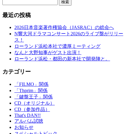
検索
最近の投稿
2026日本音楽著作権協会（JASRAC）の総会へ
N響大河ドラマコンサート2026のライブ盤がリリー
ス！
ローランド浜松本社で濃厚ミーティング
なんと大野知事がゲスト出演！
ローランド浜松・都田の新本社で開発陣と。
カテゴリー
「FILMO」関係
「Thprim」関係
「鍵盤王子」関係
CD（オリジナル）
CD（参加作品）
That's DAN!!
アルバム試聴
お知らせ
スペシャルトピック