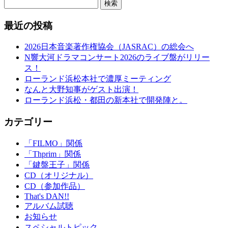
検索
最近の投稿
2026日本音楽著作権協会（JASRAC）の総会へ
N響大河ドラマコンサート2026のライブ盤がリリー
ス！
ローランド浜松本社で濃厚ミーティング
なんと大野知事がゲスト出演！
ローランド浜松・都田の新本社で開発陣と。
カテゴリー
「FILMO」関係
「Thprim」関係
「鍵盤王子」関係
CD（オリジナル）
CD（参加作品）
That's DAN!!
アルバム試聴
お知らせ
スペシャルトピック