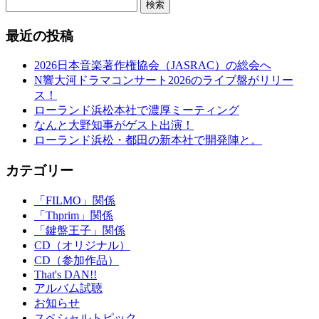
検索
最近の投稿
2026日本音楽著作権協会（JASRAC）の総会へ
N響大河ドラマコンサート2026のライブ盤がリリー
ス！
ローランド浜松本社で濃厚ミーティング
なんと大野知事がゲスト出演！
ローランド浜松・都田の新本社で開発陣と。
カテゴリー
「FILMO」関係
「Thprim」関係
「鍵盤王子」関係
CD（オリジナル）
CD（参加作品）
That's DAN!!
アルバム試聴
お知らせ
スペシャルトピック