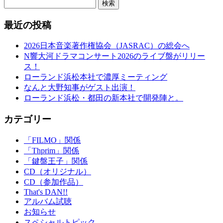
検索
最近の投稿
2026日本音楽著作権協会（JASRAC）の総会へ
N響大河ドラマコンサート2026のライブ盤がリリー
ス！
ローランド浜松本社で濃厚ミーティング
なんと大野知事がゲスト出演！
ローランド浜松・都田の新本社で開発陣と。
カテゴリー
「FILMO」関係
「Thprim」関係
「鍵盤王子」関係
CD（オリジナル）
CD（参加作品）
That's DAN!!
アルバム試聴
お知らせ
スペシャルトピック