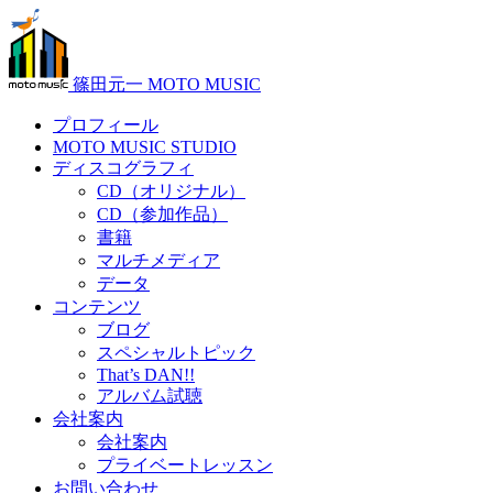
篠田元一 MOTO MUSIC
プロフィール
MOTO MUSIC STUDIO
ディスコグラフィ
CD（オリジナル）
CD（参加作品）
書籍
マルチメディア
データ
コンテンツ
ブログ
スペシャルトピック
That’s DAN!!
アルバム試聴
会社案内
会社案内
プライベートレッスン
お問い合わせ