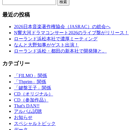
検索
最近の投稿
2026日本音楽著作権協会（JASRAC）の総会へ
N響大河ドラマコンサート2026のライブ盤がリリース！
ローランド浜松本社で濃厚ミーティング
なんと大野知事がゲスト出演！
ローランド浜松・都田の新本社で開発陣と。
カテゴリー
「FILMO」関係
「Thprim」関係
「鍵盤王子」関係
CD（オリジナル）
CD（参加作品）
That's DAN!!
アルバム試聴
お知らせ
スペシャルトピック
データ