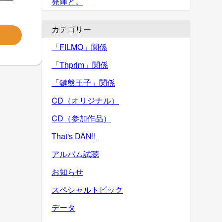
発陣と。
カテゴリー
「FILMO」関係
「Thprim」関係
「鍵盤王子」関係
CD（オリジナル）
CD（参加作品）
That's DAN!!
アルバム試聴
お知らせ
スペシャルトピック
データ