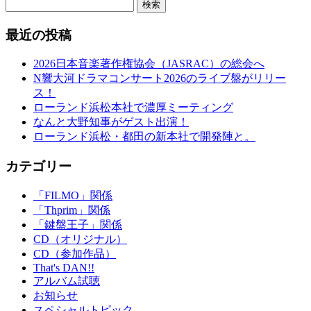
検索
最近の投稿
2026日本音楽著作権協会（JASRAC）の総会へ
N響大河ドラマコンサート2026のライブ盤がリリー
ス！
ローランド浜松本社で濃厚ミーティング
なんと大野知事がゲスト出演！
ローランド浜松・都田の新本社で開発陣と。
カテゴリー
「FILMO」関係
「Thprim」関係
「鍵盤王子」関係
CD（オリジナル）
CD（参加作品）
That's DAN!!
アルバム試聴
お知らせ
スペシャルトピック