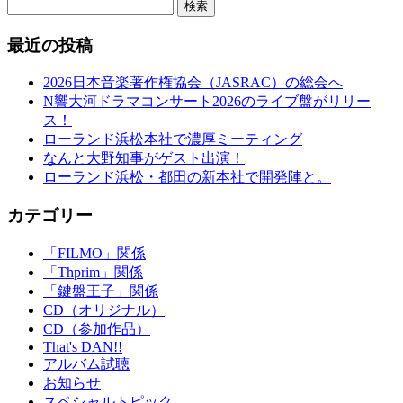
検索
最近の投稿
2026日本音楽著作権協会（JASRAC）の総会へ
N響大河ドラマコンサート2026のライブ盤がリリー
ス！
ローランド浜松本社で濃厚ミーティング
なんと大野知事がゲスト出演！
ローランド浜松・都田の新本社で開発陣と。
カテゴリー
「FILMO」関係
「Thprim」関係
「鍵盤王子」関係
CD（オリジナル）
CD（参加作品）
That's DAN!!
アルバム試聴
お知らせ
スペシャルトピック