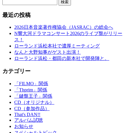
検索
最近の投稿
2026日本音楽著作権協会（JASRAC）の総会へ
N響大河ドラマコンサート2026のライブ盤がリリー
ス！
ローランド浜松本社で濃厚ミーティング
なんと大野知事がゲスト出演！
ローランド浜松・都田の新本社で開発陣と。
カテゴリー
「FILMO」関係
「Thprim」関係
「鍵盤王子」関係
CD（オリジナル）
CD（参加作品）
That's DAN!!
アルバム試聴
お知らせ
スペシャルトピック