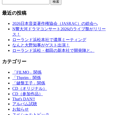
検索
最近の投稿
2026日本音楽著作権協会（JASRAC）の総会へ
N響大河ドラマコンサート2026のライブ盤がリリー
ス！
ローランド浜松本社で濃厚ミーティング
なんと大野知事がゲスト出演！
ローランド浜松・都田の新本社で開発陣と。
カテゴリー
「FILMO」関係
「Thprim」関係
「鍵盤王子」関係
CD（オリジナル）
CD（参加作品）
That's DAN!!
アルバム試聴
お知らせ
スペシャルトピック