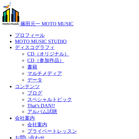
篠田元一 MOTO MUSIC
プロフィール
MOTO MUSIC STUDIO
ディスコグラフィ
CD（オリジナル）
CD（参加作品）
書籍
マルチメディア
データ
コンテンツ
ブログ
スペシャルトピック
That’s DAN!!
アルバム試聴
会社案内
会社案内
プライベートレッスン
お問い合わせ