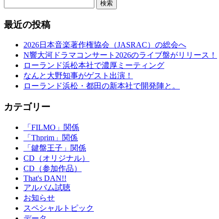
検索
最近の投稿
2026日本音楽著作権協会（JASRAC）の総会へ
N響大河ドラマコンサート2026のライブ盤がリリース！
ローランド浜松本社で濃厚ミーティング
なんと大野知事がゲスト出演！
ローランド浜松・都田の新本社で開発陣と。
カテゴリー
「FILMO」関係
「Thprim」関係
「鍵盤王子」関係
CD（オリジナル）
CD（参加作品）
That's DAN!!
アルバム試聴
お知らせ
スペシャルトピック
データ