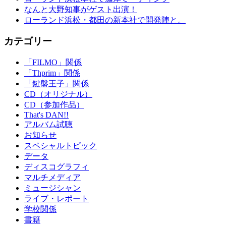
なんと大野知事がゲスト出演！
ローランド浜松・都田の新本社で開発陣と。
カテゴリー
「FILMO」関係
「Thprim」関係
「鍵盤王子」関係
CD（オリジナル）
CD（参加作品）
That's DAN!!
アルバム試聴
お知らせ
スペシャルトピック
データ
ディスコグラフィ
マルチメディア
ミュージシャン
ライブ・レポート
学校関係
書籍