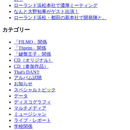
ローランド浜松本社で濃厚ミーティング
なんと大野知事がゲスト出演！
ローランド浜松・都田の新本社で開発陣と。
カテゴリー
「FILMO」関係
「Thprim」関係
「鍵盤王子」関係
CD（オリジナル）
CD（参加作品）
That's DAN!!
アルバム試聴
お知らせ
スペシャルトピック
データ
ディスコグラフィ
マルチメディア
ミュージシャン
ライブ・レポート
学校関係