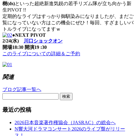
樹(ds)
といった超絶新進気鋭の若手リズム隊が立
ち向かう新
生PIVOT !!
定期的なライブはすっかり御馴染みになりましたが、まだ
ご
覧になっていない方はこの機会にぜひ！毎回、すざまし
いバ
トルライブになってますｗ
●NEXT PIVOT
2/24(水)
川口ショックオン
開場18:30 開演19 :30
このライブについての詳細＆ご予約
関連
ブログ記事一覧へ
検索
最近の投稿
2026日本音楽著作権協会（JASRAC）の総会へ
N響大河ドラマコンサート2026のライブ盤がリリー
ス！