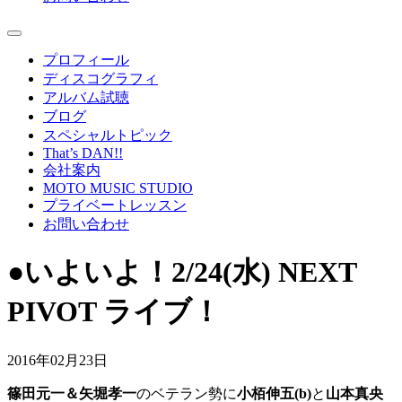
プロフィール
ディスコグラフィ
アルバム試聴
ブログ
スペシャルトピック
That’s DAN!!
会社案内
MOTO MUSIC STUDIO
プライベートレッスン
お問い合わせ
●いよいよ！2/24(水) NEXT
PIVOT ライブ！
2016年02月23日
篠田元一＆矢堀孝一
のベテラン勢に
小栢伸五(b)
と
山本
真央