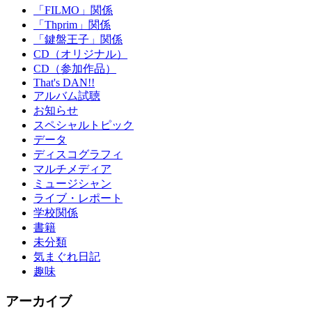
「FILMO」関係
「Thprim」関係
「鍵盤王子」関係
CD（オリジナル）
CD（参加作品）
That's DAN!!
アルバム試聴
お知らせ
スペシャルトピック
データ
ディスコグラフィ
マルチメディア
ミュージシャン
ライブ・レポート
学校関係
書籍
未分類
気まぐれ日記
趣味
アーカイブ