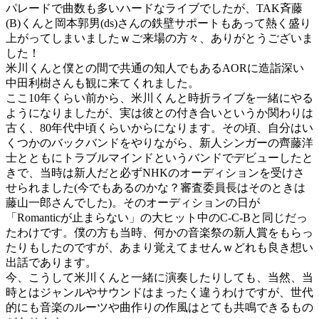
パレードで曲数も多いハードなライブでしたが、TAK斉藤
(B)くんと岡本郭男(ds)さんの鉄壁サポートもあって熱く盛り
上がってしまいましたｗご来場の方々、ありがとうございま
した！
米川くんと僕との間で共通の知人でもあるAORに造詣深い
中田利樹さんも観に来てくれました。
ここ10年くらい前から、米川くんと時折ライブを一緒にやる
ようになりましたが、実は彼との付き合いというか関わりは
古く、80年代中頃くらいからになります。その頃、自分はい
くつかのバックバンドをやりながら、新人シンガーの齊藤洋
士とともにトラブルマインドというバンドでデビューしたと
きで、当時は新人だと必ずNHKのオーディションを受けさ
せられました(今でもあるのかな？審査委員長はそのときは
藤山一郎さんでした)。そのオーディションの日が
「Romanticが止まらない」の大ヒット中のC-C-Bと同じだっ
たわけです。僕の方も当時、何かの音楽祭の新人賞をもらっ
たりもしたのですが、あまり覚えてませんｗどれも良き想い
出話であります。
今、こうして米川くんと一緒に演奏したりしても、当然、当
時とはジャンルやサウンドはまったく違うわけですが、世代
的にも音楽のルーツや曲作りの作風はとても共鳴できるもの