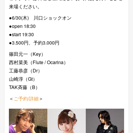
来場ください。
●6/30(木) 川口ショックオン
●open 18:30
●start 19:30
●3.500円、予約3.000円
篠田元一（Key）
西村菜美（Flute / Ocarina）
工藤恭彦（Dr）
山崎淳（Gt）
TAK斉藤（B）
＜
ご予約/詳細
＞