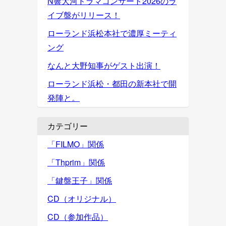
N響大河ドラマコンサート2026のラ
イブ盤がリリース！
ローランド浜松本社で濃厚ミーティ
ング
なんと大野知事がゲスト出演！
ローランド浜松・都田の新本社で開
発陣と。
カテゴリー
「FILMO」関係
「Thprim」関係
「鍵盤王子」関係
CD（オリジナル）
CD（参加作品）