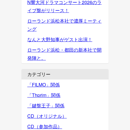
N響大河ドラマコンサート2026のラ
イブ盤がリリース！
ローランド浜松本社で濃厚ミーティ
ング
なんと大野知事がゲスト出演！
ローランド浜松・都田の新本社で開
発陣と。
カテゴリー
「FILMO」関係
「Thprim」関係
「鍵盤王子」関係
CD（オリジナル）
CD（参加作品）