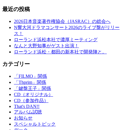
最近の投稿
2026日本音楽著作権協会（JASRAC）の総会へ
N響大河ドラマコンサート2026のライブ盤がリリー
ス！
ローランド浜松本社で濃厚ミーティング
なんと大野知事がゲスト出演！
ローランド浜松・都田の新本社で開発陣と。
カテゴリー
「FILMO」関係
「Thprim」関係
「鍵盤王子」関係
CD（オリジナル）
CD（参加作品）
That's DAN!!
アルバム試聴
お知らせ
スペシャルトピック