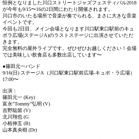
恒例となりました川口ストリートジャズフェスティバル2018
が今年も9/15〜16の2日間にわたり開催されます。
川口市のいたる場所で音楽が奏でられる、まさに大きな音楽
イベントです。
今回も2日目、メイン会場となります川口駅東口駅前のキュ
ポラ広場(ステージA)のラストステージに出演させていただ
きます。
完全無料の屋外ライブです。ぜひぜひお越しください！会場
では美味しい飲食店も多数出店しています〜
●篠田元一バンド
9/16(日) ステージA（川口駅東口駅前広場-キュポ・ラ広場）
17:00〜
出演：
篠田元一 (Key)
富永“Tommy”弘明 (V)
吉野聡留 (V)
北川翔也 (G
小栢伸五 (B)
山本真央樹 (Dr)