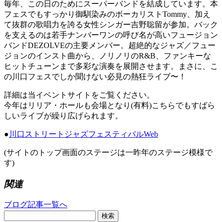
毎年、この日のためにスーパーバンドを結成しています。本
フェスでもすっかり御馴染みのボーカリストTommy、加え
て抜群の歌唱力を誇る女性シンガー吉野聡留が参加。バック
を支えるのは若手ナンバーワンの呼び名が高いフュージョン
バンドDEZOLVEの主要メンバー。超絶的なジャズ／フュー
ジョンのインスト曲から、ノリノリのR&B、ファンキーな
ヒットチューンまで多彩な演奏を展開させます。まさに、こ
の川口フェスでしか聞けない必見の熱狂ライブ〜！
詳細は当イベントサイトをご覧ください。
今年はリリア・ホールも会場となり(有料)こちらでもすばら
しいライブが繰り広げられます。
●
川口ストリートジャズフェスティバルWeb
(サイトのトップ画面のステージは一昨年のステージ模様で
す)
関連
ブログ記事一覧へ
検索