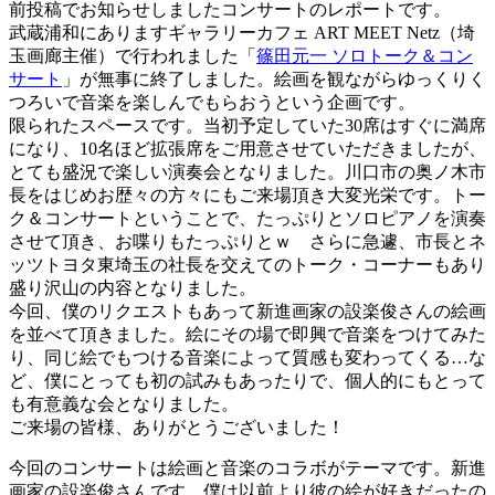
前投稿でお知らせしましたコンサートのレポートです。
武蔵浦和にありますギャラリーカフェ ART MEET Netz（埼
玉画廊主催）で行われました「
篠田元一 ソロトーク＆コン
サート
」が無事に終了しました。絵画を観ながらゆっくりく
つろいで音楽を楽しんでもらおうという企画です。
限られたスペースです。当初予定していた30席はすぐに満席
になり、10名ほど拡張席をご用意させていただきましたが、
とても盛況で楽しい演奏会となりました。川口市の奥ノ木市
長をはじめお歴々の方々にもご来場頂き大変光栄です。トー
ク＆コンサートということで、たっぷりとソロピアノを演奏
させて頂き、お喋りもたっぷりとｗ さらに急遽、市長とネ
ッツトヨタ東埼玉の社長を交えてのトーク・コーナーもあり
盛り沢山の内容となりました。
今回、僕のリクエストもあって新進画家の設楽俊さんの絵画
を並べて頂きました。絵にその場で即興で音楽をつけてみた
り、同じ絵でもつける音楽によって質感も変わってくる…な
ど、僕にとっても初の試みもあったりで、個人的にもとって
も有意義な会となりました。
ご来場の皆様、ありがとうございました！
今回のコンサートは絵画と音楽のコラボがテーマです。新
進
画家の設楽俊さんです。僕は以前より彼の絵が好きだっ
たの