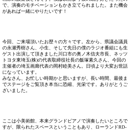
で、演奏のモチベーションもかき立てられました。ま
た機会
があれば一緒にやりたいです！
今回、ご来場頂いたお歴々の方々です。左から、県議会議員
の永瀬秀樹さん、小生、そして先日の
僕のラジオ番組にも生
ゲスト出演して頂きました川口市の
奥ノ木信夫市長、ネッツ
トヨタ東埼玉(株)の代表取締役
社長の飯塚素久さん、今回の
主催者の埼玉画廊代表の岡村
睦美さん。日頃より大変お世話
になっています。
みなさん、お忙しい時期かと思いますが、長い時間、最後
ま
でステージをご覧頂き本当に恐縮、光栄です。ありがと
うご
ざいました。
ここは小美術館、本来グランドピアノで演奏したいところ
で
すが、限られたスペースということもあり、ローランド
RD-