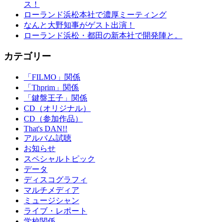
ス！
ローランド浜松本社で濃厚ミーティング
なんと大野知事がゲスト出演！
ローランド浜松・都田の新本社で開発陣と。
カテゴリー
「FILMO」関係
「Thprim」関係
「鍵盤王子」関係
CD（オリジナル）
CD（参加作品）
That's DAN!!
アルバム試聴
お知らせ
スペシャルトピック
データ
ディスコグラフィ
マルチメディア
ミュージシャン
ライブ・レポート
学校関係