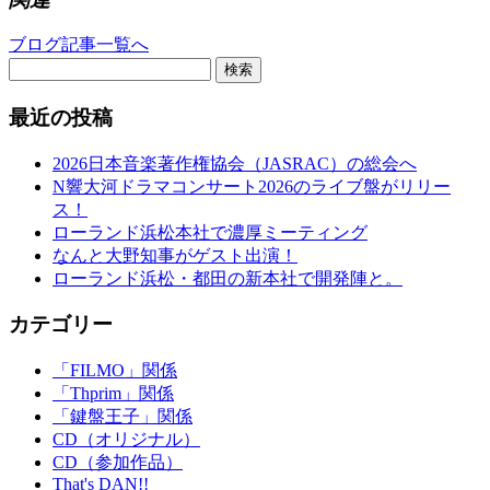
ブログ記事一覧へ
検索
最近の投稿
2026日本音楽著作権協会（JASRAC）の総会へ
N響大河ドラマコンサート2026のライブ盤がリリー
ス！
ローランド浜松本社で濃厚ミーティング
なんと大野知事がゲスト出演！
ローランド浜松・都田の新本社で開発陣と。
カテゴリー
「FILMO」関係
「Thprim」関係
「鍵盤王子」関係
CD（オリジナル）
CD（参加作品）
That's DAN!!