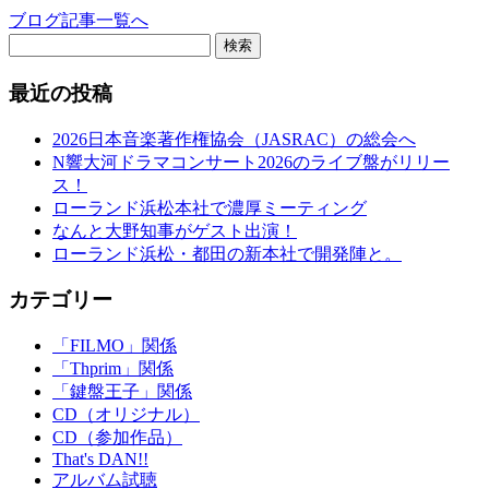
ブログ記事一覧へ
検索
最近の投稿
2026日本音楽著作権協会（JASRAC）の総会へ
N響大河ドラマコンサート2026のライブ盤がリリー
ス！
ローランド浜松本社で濃厚ミーティング
なんと大野知事がゲスト出演！
ローランド浜松・都田の新本社で開発陣と。
カテゴリー
「FILMO」関係
「Thprim」関係
「鍵盤王子」関係
CD（オリジナル）
CD（参加作品）
That's DAN!!
アルバム試聴