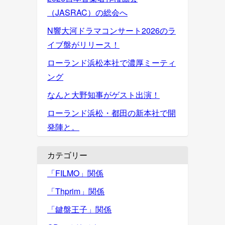
（JASRAC）の総会へ
N響大河ドラマコンサート2026のラ
イブ盤がリリース！
ローランド浜松本社で濃厚ミーティ
ング
なんと大野知事がゲスト出演！
ローランド浜松・都田の新本社で開
発陣と。
カテゴリー
「FILMO」関係
「Thprim」関係
「鍵盤王子」関係