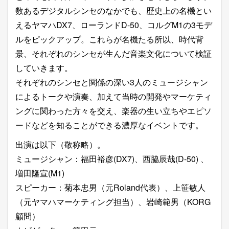
数あるデジタルシンセのなかでも、歴史上の名機とい
えるヤマハDX7、ローランドD-50、コルグM1の3モデ
ルをピックアップ。これらが名機たる所以、時代背
景、それぞれのシンセが生んだ音楽文化について検証
していきます。
それぞれのシンセと関係の深い3人のミュージシャン
によるトークや演奏、加えて当時の開発やマーケティ
ングに関わった方々を交え、楽器の生い立ちやエピソ
ードなどを知ることができる濃厚なイベントです。
出演は以下（敬称略）。
ミュージシャン：福田裕彦(DX7)、西脇辰哉(D-50) 、
増田隆宣(M1)
スピーカー：菊本忠男（元Roland代表）、上笹敏人
（元ヤマハマーケティング担当）、岩崎範男（KORG
顧問）