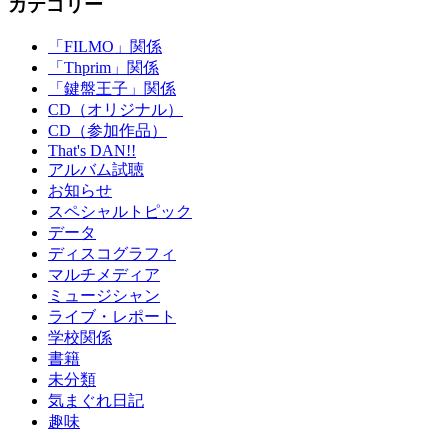
カテゴリー
「FILMO」関係
「Thprim」関係
「鍵盤王子」関係
CD（オリジナル）
CD（参加作品）
That's DAN!!
アルバム試聴
お知らせ
スペシャルトピック
データ
ディスコグラフィ
マルチメディア
ミュージシャン
ライブ・レポート
学校関係
書籍
未分類
気まぐれ日記
趣味