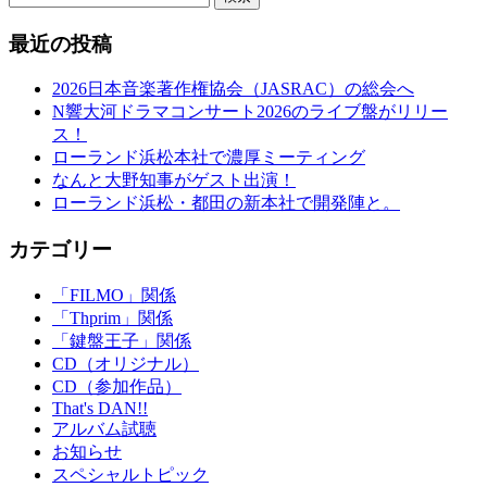
最近の投稿
2026日本音楽著作権協会（JASRAC）の総会へ
N響大河ドラマコンサート2026のライブ盤がリリー
ス！
ローランド浜松本社で濃厚ミーティング
なんと大野知事がゲスト出演！
ローランド浜松・都田の新本社で開発陣と。
カテゴリー
「FILMO」関係
「Thprim」関係
「鍵盤王子」関係
CD（オリジナル）
CD（参加作品）
That's DAN!!
アルバム試聴
お知らせ
スペシャルトピック