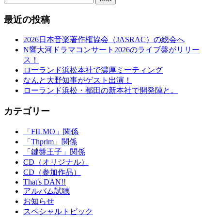
最近の投稿
2026日本音楽著作権協会（JASRAC）の総会へ
N響大河ドラマコンサート2026のライブ盤がリリー
ス！
ローランド浜松本社で濃厚ミーティング
なんと大野知事がゲスト出演！
ローランド浜松・都田の新本社で開発陣と。
カテゴリー
「FILMO」関係
「Thprim」関係
「鍵盤王子」関係
CD（オリジナル）
CD（参加作品）
That's DAN!!
アルバム試聴
お知らせ
スペシャルトピック