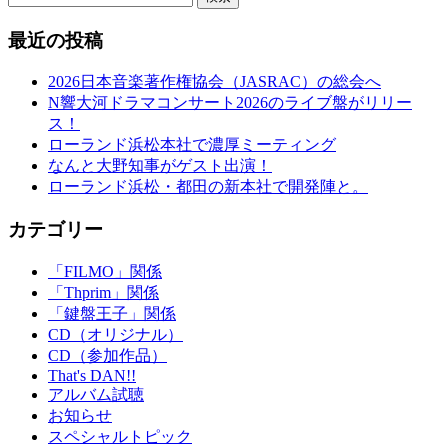
最近の投稿
2026日本音楽著作権協会（JASRAC）の総会へ
N響大河ドラマコンサート2026のライブ盤がリリー
ス！
ローランド浜松本社で濃厚ミーティング
なんと大野知事がゲスト出演！
ローランド浜松・都田の新本社で開発陣と。
カテゴリー
「FILMO」関係
「Thprim」関係
「鍵盤王子」関係
CD（オリジナル）
CD（参加作品）
That's DAN!!
アルバム試聴
お知らせ
スペシャルトピック