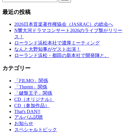
最近の投稿
2026日本音楽著作権協会（JASRAC）の総会へ
N響大河ドラマコンサート2026のライブ盤がリリー
ス！
ローランド浜松本社で濃厚ミーティング
なんと大野知事がゲスト出演！
ローランド浜松・都田の新本社で開発陣と。
カテゴリー
「FILMO」関係
「Thprim」関係
「鍵盤王子」関係
CD（オリジナル）
CD（参加作品）
That's DAN!!
アルバム試聴
お知らせ
スペシャルトピック