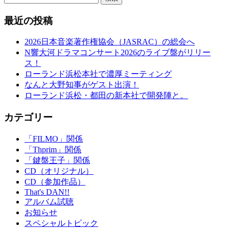
最近の投稿
2026日本音楽著作権協会（JASRAC）の総会へ
N響大河ドラマコンサート2026のライブ盤がリリー
ス！
ローランド浜松本社で濃厚ミーティング
なんと大野知事がゲスト出演！
ローランド浜松・都田の新本社で開発陣と。
カテゴリー
「FILMO」関係
「Thprim」関係
「鍵盤王子」関係
CD（オリジナル）
CD（参加作品）
That's DAN!!
アルバム試聴
お知らせ
スペシャルトピック