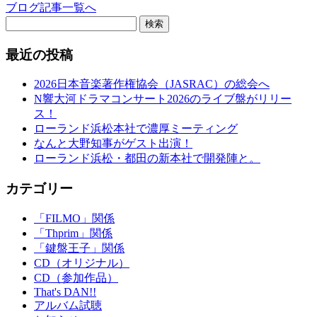
ブログ記事一覧へ
検索
最近の投稿
2026日本音楽著作権協会（JASRAC）の総会へ
N響大河ドラマコンサート2026のライブ盤がリリー
ス！
ローランド浜松本社で濃厚ミーティング
なんと大野知事がゲスト出演！
ローランド浜松・都田の新本社で開発陣と。
カテゴリー
「FILMO」関係
「Thprim」関係
「鍵盤王子」関係
CD（オリジナル）
CD（参加作品）
That's DAN!!
アルバム試聴