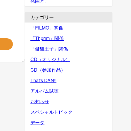
発陣と。
カテゴリー
「FILMO」関係
「Thprim」関係
「鍵盤王子」関係
CD（オリジナル）
CD（参加作品）
That's DAN!!
アルバム試聴
お知らせ
スペシャルトピック
データ