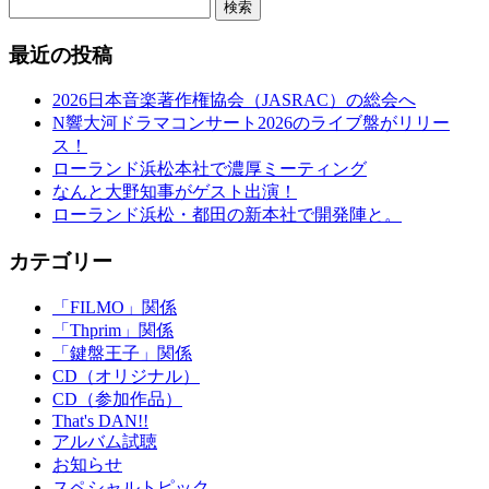
検索
最近の投稿
2026日本音楽著作権協会（JASRAC）の総会へ
N響大河ドラマコンサート2026のライブ盤がリリー
ス！
ローランド浜松本社で濃厚ミーティング
なんと大野知事がゲスト出演！
ローランド浜松・都田の新本社で開発陣と。
カテゴリー
「FILMO」関係
「Thprim」関係
「鍵盤王子」関係
CD（オリジナル）
CD（参加作品）
That's DAN!!
アルバム試聴
お知らせ
スペシャルトピック