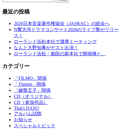
最近の投稿
2026日本音楽著作権協会（JASRAC）の総会へ
N響大河ドラマコンサート2026のライブ盤がリリー
ス！
ローランド浜松本社で濃厚ミーティング
なんと大野知事がゲスト出演！
ローランド浜松・都田の新本社で開発陣と。
カテゴリー
「FILMO」関係
「Thprim」関係
「鍵盤王子」関係
CD（オリジナル）
CD（参加作品）
That's DAN!!
アルバム試聴
お知らせ
スペシャルトピック