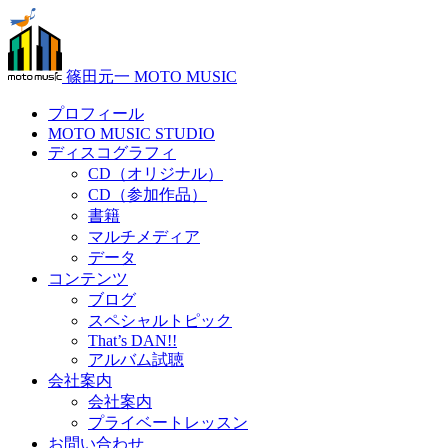
篠田元一 MOTO MUSIC
プロフィール
MOTO MUSIC STUDIO
ディスコグラフィ
CD（オリジナル）
CD（参加作品）
書籍
マルチメディア
データ
コンテンツ
ブログ
スペシャルトピック
That’s DAN!!
アルバム試聴
会社案内
会社案内
プライベートレッスン
お問い合わせ