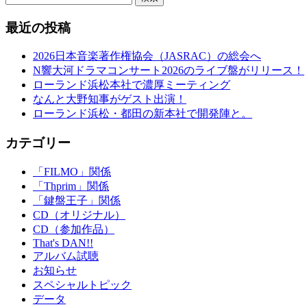
最近の投稿
2026日本音楽著作権協会（JASRAC）の総会へ
N響大河ドラマコンサート2026のライブ盤がリリース！
ローランド浜松本社で濃厚ミーティング
なんと大野知事がゲスト出演！
ローランド浜松・都田の新本社で開発陣と。
カテゴリー
「FILMO」関係
「Thprim」関係
「鍵盤王子」関係
CD（オリジナル）
CD（参加作品）
That's DAN!!
アルバム試聴
お知らせ
スペシャルトピック
データ