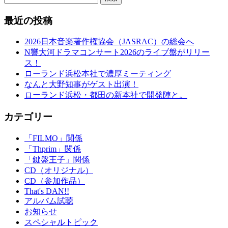
最近の投稿
2026日本音楽著作権協会（JASRAC）の総会へ
N響大河ドラマコンサート2026のライブ盤がリリー
ス！
ローランド浜松本社で濃厚ミーティング
なんと大野知事がゲスト出演！
ローランド浜松・都田の新本社で開発陣と。
カテゴリー
「FILMO」関係
「Thprim」関係
「鍵盤王子」関係
CD（オリジナル）
CD（参加作品）
That's DAN!!
アルバム試聴
お知らせ
スペシャルトピック