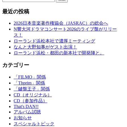
最近の投稿
2026日本音楽著作権協会（JASRAC）の総会へ
N響大河ドラマコンサート2026のライブ盤がリリー
ス！
ローランド浜松本社で濃厚ミーティング
なんと大野知事がゲスト出演！
ローランド浜松・都田の新本社で開発陣と。
カテゴリー
「FILMO」関係
「Thprim」関係
「鍵盤王子」関係
CD（オリジナル）
CD（参加作品）
That's DAN!!
アルバム試聴
お知らせ
スペシャルトピック