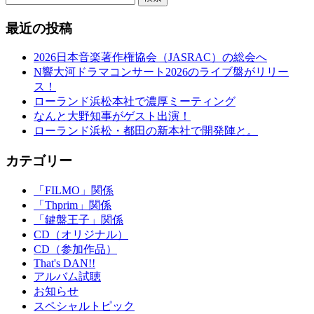
最近の投稿
2026日本音楽著作権協会（JASRAC）の総会へ
N響大河ドラマコンサート2026のライブ盤がリリー
ス！
ローランド浜松本社で濃厚ミーティング
なんと大野知事がゲスト出演！
ローランド浜松・都田の新本社で開発陣と。
カテゴリー
「FILMO」関係
「Thprim」関係
「鍵盤王子」関係
CD（オリジナル）
CD（参加作品）
That's DAN!!
アルバム試聴
お知らせ
スペシャルトピック