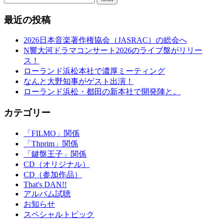
最近の投稿
2026日本音楽著作権協会（JASRAC）の総会へ
N響大河ドラマコンサート2026のライブ盤がリリー
ス！
ローランド浜松本社で濃厚ミーティング
なんと大野知事がゲスト出演！
ローランド浜松・都田の新本社で開発陣と。
カテゴリー
「FILMO」関係
「Thprim」関係
「鍵盤王子」関係
CD（オリジナル）
CD（参加作品）
That's DAN!!
アルバム試聴
お知らせ
スペシャルトピック