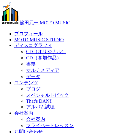
篠田元一 MOTO MUSIC
プロフィール
MOTO MUSIC STUDIO
ディスコグラフィ
CD（オリジナル）
CD（参加作品）
書籍
マルチメディア
データ
コンテンツ
ブログ
スペシャルトピック
That’s DAN!!
アルバム試聴
会社案内
会社案内
プライベートレッスン
お問い合わせ