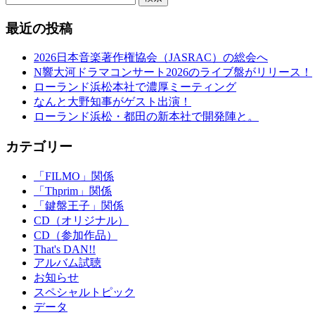
最近の投稿
2026日本音楽著作権協会（JASRAC）の総会へ
N響大河ドラマコンサート2026のライブ盤がリリース！
ローランド浜松本社で濃厚ミーティング
なんと大野知事がゲスト出演！
ローランド浜松・都田の新本社で開発陣と。
カテゴリー
「FILMO」関係
「Thprim」関係
「鍵盤王子」関係
CD（オリジナル）
CD（参加作品）
That's DAN!!
アルバム試聴
お知らせ
スペシャルトピック
データ