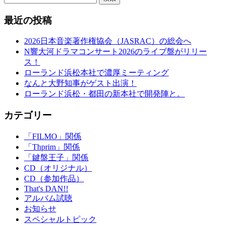
最近の投稿
2026日本音楽著作権協会（JASRAC）の総会へ
N響大河ドラマコンサート2026のライブ盤がリリー
ス！
ローランド浜松本社で濃厚ミーティング
なんと大野知事がゲスト出演！
ローランド浜松・都田の新本社で開発陣と。
カテゴリー
「FILMO」関係
「Thprim」関係
「鍵盤王子」関係
CD（オリジナル）
CD（参加作品）
That's DAN!!
アルバム試聴
お知らせ
スペシャルトピック