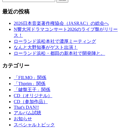
最近の投稿
2026日本音楽著作権協会（JASRAC）の総会へ
N響大河ドラマコンサート2026のライブ盤がリリー
ス！
ローランド浜松本社で濃厚ミーティング
なんと大野知事がゲスト出演！
ローランド浜松・都田の新本社で開発陣と。
カテゴリー
「FILMO」関係
「Thprim」関係
「鍵盤王子」関係
CD（オリジナル）
CD（参加作品）
That's DAN!!
アルバム試聴
お知らせ
スペシャルトピック