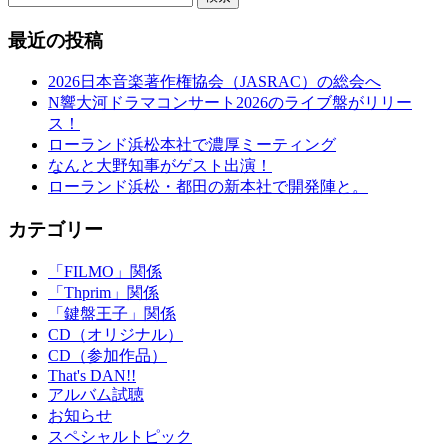
最近の投稿
2026日本音楽著作権協会（JASRAC）の総会へ
N響大河ドラマコンサート2026のライブ盤がリリー
ス！
ローランド浜松本社で濃厚ミーティング
なんと大野知事がゲスト出演！
ローランド浜松・都田の新本社で開発陣と。
カテゴリー
「FILMO」関係
「Thprim」関係
「鍵盤王子」関係
CD（オリジナル）
CD（参加作品）
That's DAN!!
アルバム試聴
お知らせ
スペシャルトピック