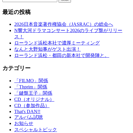
最近の投稿
2026日本音楽著作権協会（JASRAC）の総会へ
N響大河ドラマコンサート2026のライブ盤がリリー
ス！
ローランド浜松本社で濃厚ミーティング
なんと大野知事がゲスト出演！
ローランド浜松・都田の新本社で開発陣と。
カテゴリー
「FILMO」関係
「Thprim」関係
「鍵盤王子」関係
CD（オリジナル）
CD（参加作品）
That's DAN!!
アルバム試聴
お知らせ
スペシャルトピック