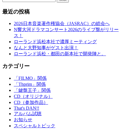
最近の投稿
2026日本音楽著作権協会（JASRAC）の総会へ
N響大河ドラマコンサート2026のライブ盤がリリー
ス！
ローランド浜松本社で濃厚ミーティング
なんと大野知事がゲスト出演！
ローランド浜松・都田の新本社で開発陣と。
カテゴリー
「FILMO」関係
「Thprim」関係
「鍵盤王子」関係
CD（オリジナル）
CD（参加作品）
That's DAN!!
アルバム試聴
お知らせ
スペシャルトピック