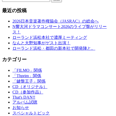
最近の投稿
2026日本音楽著作権協会（JASRAC）の総会へ
N響大河ドラマコンサート2026のライブ盤がリリー
ス！
ローランド浜松本社で濃厚ミーティング
なんと大野知事がゲスト出演！
ローランド浜松・都田の新本社で開発陣と。
カテゴリー
「FILMO」関係
「Thprim」関係
「鍵盤王子」関係
CD（オリジナル）
CD（参加作品）
That's DAN!!
アルバム試聴
お知らせ
スペシャルトピック